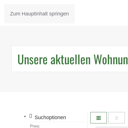
Zum Hauptinhalt springen
Wohnen in Zella-Mehlis
Attraktiv - Grün - Natur
Unsere aktuellen Wohnu
Suchoptionen
Preis: