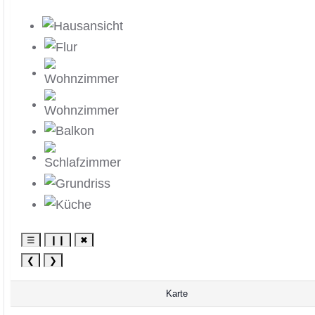
☰
❙❙
✖
❮
❯
Karte