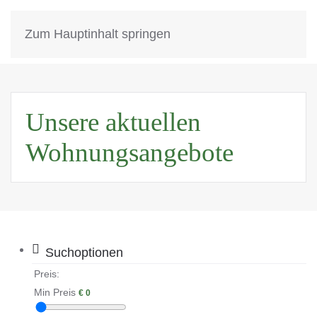
Wohnen in Zella-Mehlis
MENÜ
Zum Hauptinhalt springen
Attraktiv - Grün - Natur
Unsere aktuellen
Wohnungsangebote
Suchoptionen
Preis:
Min Preis
€
0